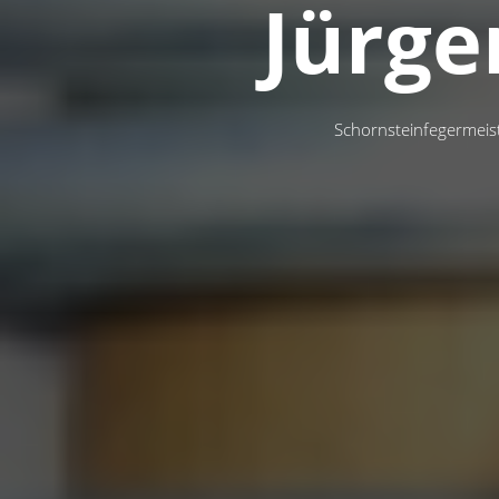
Jürge
Schornsteinfegermei